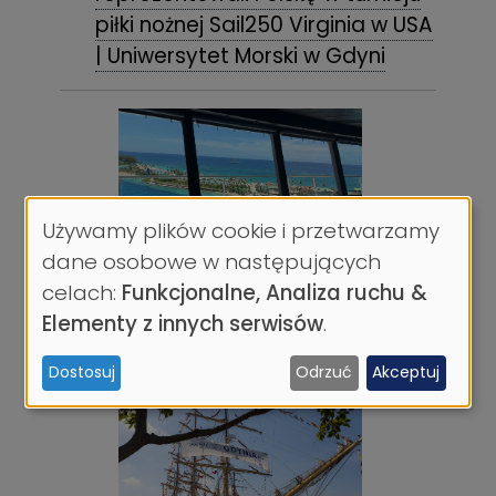
piłki nożnej Sail250 Virginia w USA
| Uniwersytet Morski w Gdyni
Używamy plików cookie i przetwarzamy
Wykorzystanie
dane osobowe w następujących
danych
celach:
Funkcjonalne, Analiza ruchu &
osobowych
Elementy z innych serwisów
.
i
Dostosuj
Odrzuć
Akceptuj
ciasteczek