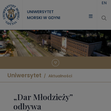
Przejdź do treści
EN
UNIWERSYTET
MORSKI W GDYNI
UNIWERSYTET
STUDIA
NAUKA
WSPÓŁPRACA
KONTAKT
Uniwersytet
Aktualności
„Dar Młodzieży”
odbywa