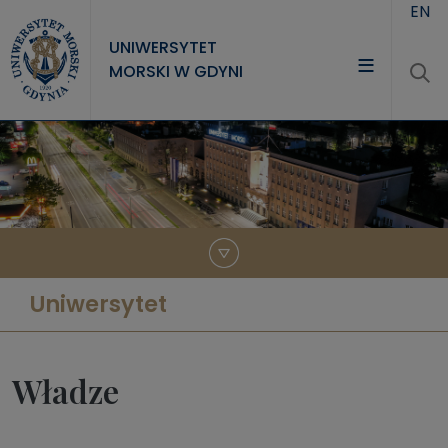
Przejdź do treści
EN
UNIWERSYTET
MORSKI W GDYNI
UNIWERSYTET
STUDIA
NAUKA
WSPÓŁPRACA
KONTAKT
Uniwersytet
Władze