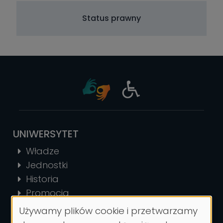
Status prawny
UNIWERSYTET
Władze
Jednostki
Historia
Promocja
Rzecznik prasowy
Używamy plików cookie i przetwarzamy
Wykorzystanie
Kontakt