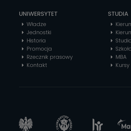
UNIWERSYTET
STUDIA
Władze
Kierun
Jednostki
Kierun
Historia
Stud
Promocja
Szkoł
Rzecznik prasowy
MBA
Kontakt
Kursy 