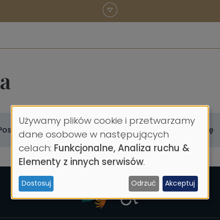
ia
Używamy plików cookie i przetwarzamy
Wykorzystanie
Posiadane certyfikaty
Efekty uczenia się
dane osobowe w następujących
celach:
Funkcjonalne, Analiza ruchu &
danych
Elementy z innych serwisów
.
osobowych
Dostosuj
Odrzuć
Akceptuj
i
ciasteczek