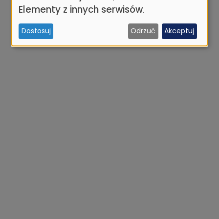
osobowych
Elementy z innych serwisów
.
i
Dostosuj
Odrzuć
Akceptuj
ciasteczek