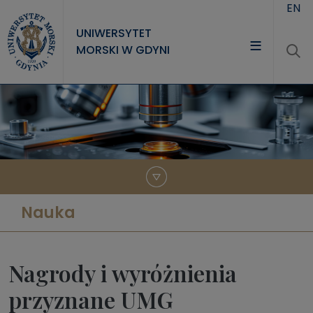
Przejdź do treści
EN
UNIWERSYTET
MORSKI W GDYNI
UNIWERSYTET
STUDIA
NAUKA
WSPÓŁPRACA
KONTAKT
Nauka
Nagrody i wyróżnienia
przyznane UMG