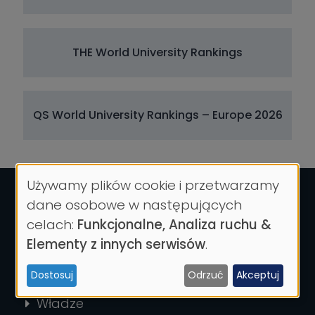
THE World University Rankings
QS World University Rankings – Europe 2026
Używamy plików cookie i przetwarzamy
Wykorzystanie
dane osobowe w następujących
danych
celach:
Funkcjonalne, Analiza ruchu &
osobowych
Elementy z innych serwisów
.
i
Dostosuj
Odrzuć
Akceptuj
UNIWERSYTET
ciasteczek
Władze