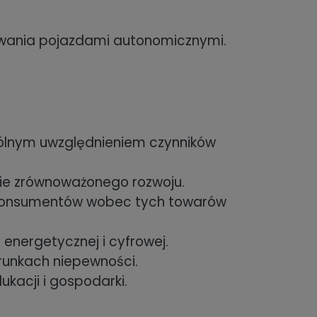
rowania pojazdami autonomicznymi.
gólnym uwzględnieniem czynników
cie zrównoważonego rozwoju.
a konsumentów wobec tych towarów
nergetycznej i cyfrowej.
runkach niepewności.
kacji i gospodarki.