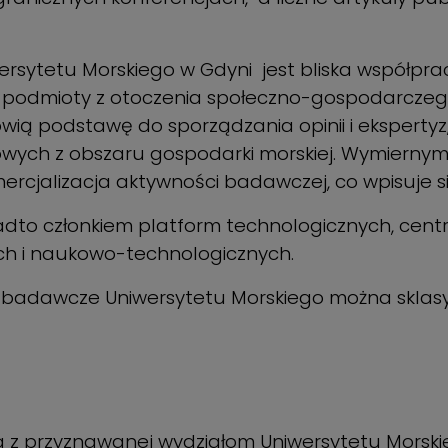
ytetu Morskiego w Gdyni jest bliska współpraca
podmioty z otoczenia społeczno-gospodarczego
ią podstawę do sporządzania opinii i ekspertyz
ądowych z obszaru gospodarki morskiej. Wymiern
mercjalizacja aktywności badawczej, co wpisuje 
adto członkiem platform technologicznych, centr
ch i naukowo-technologicznych.
badawcze Uniwersytetu Morskiego można sklasyf
z przyznawanej wydziałom Uniwersytetu Morskie