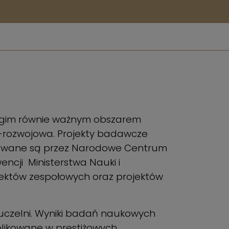
drugim równie ważnym obszarem
o-rozwojowa. Projekty badawcze
sowane są przez Narodowe Centrum
ncji Ministerstwa Nauki i
ektów zespołowych oraz projektów
czelni. Wyniki badań naukowych
blikowane w prestiżowych