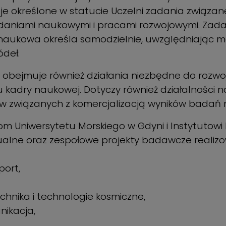
e określone w statucie Uczelni zadania związan
adaniami naukowymi i pracami rozwojowymi. Zad
a naukowa określa samodzielnie, uwzględniając m
ódeł.
 obejmuje również działania niezbędne do rozw
kadry naukowej. Dotyczy również działalności n
yw związanych z komercjalizacją wyników badań
 Uniwersytetu Morskiego w Gdyni i Instytutowi
alne oraz zespołowe projekty badawcze reali
port,
echnika i technologie kosmiczne,
nikacja,