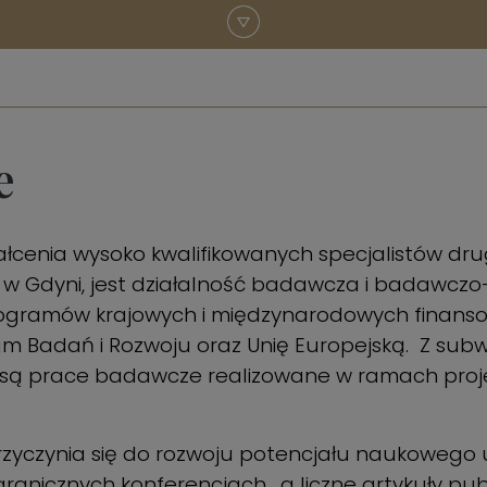
e
ztałcenia wysoko kwalifikowanych specjalistów 
o w Gdyni, jest działalność badawcza i badawcz
rogramów krajowych i międzynarodowych finan
 Badań i Rozwoju oraz Unię Europejską. Z subwe
 są prace badawcze realizowane w ramach proj
yczynia się do rozwoju potencjału naukowego u
ranicznych konferencjach, a liczne artykuły pu