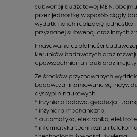
subwencji budżetowej MEiN, obejmuj
przez jednostkę w sposób ciągły b
wydatki na ich realizację jednostk
przyznanej subwencji oraz innych źr
Finasowanie działalności badawczej
kierunków badawczych oraz rozwoju 
upowszechniania nauki oraz inicjat
Ze środków przyznawanych wydziałom
badawczą finansowane są indywidu
dyscyplin naukowych:
* inżynieria lądowa, geodezja i trans
* inżynieria mechaniczna,
* automatyka, elektronika, elektrot
* informatyka techniczna i telekomu
* technologia żywności i żywienia,