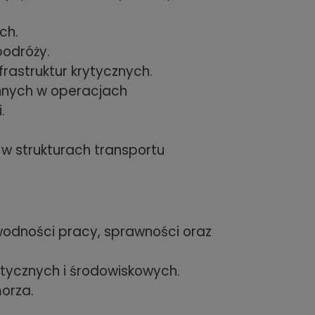
ch.
podróży.
rastruktur krytycznych.
onnych w operacjach
.
 w strukturach transportu
wodności pracy, sprawności oraz
tycznych i środowiskowych.
orza.