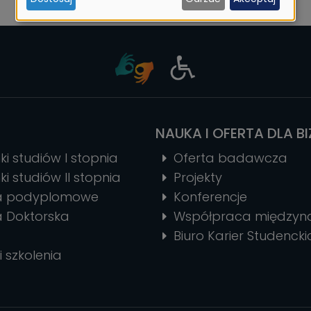
i
ciasteczek
NAUKA I OFERTA DLA B
ki studiów I stopnia
Oferta badawcza
ki studiów II stopnia
Projekty
ia podyplomowe
Konferencje
a Doktorska
Współpraca między
Biuro Karier Studencki
i szkolenia