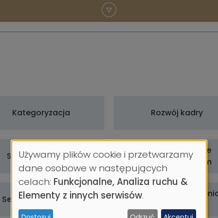
Kategoryzacja
Rozwój kadry
Doktorat w trybie
Używamy plików cookie i przetwarzamy
Szkoła Doktorska
eksternistycznym
Wykorzystanie
dane osobowe w następujących
celach:
Funkcjonalne, Analiza ruchu &
danych
Nagrody i wyróżnieni
Elementy z innych serwisów
.
Seminaria naukowe
osobowych
przyznane UMG
Dostosuj
Odrzuć
Akceptuj