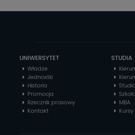
UNIWERSYTET
STUDIA
Władze
Kierun
Jednostki
Kierun
Historia
Stud
Promocja
Szkoł
Rzecznik prasowy
MBA
Kontakt
Kursy 