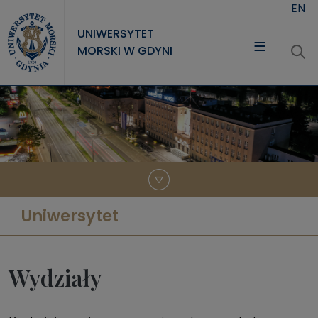
Przejdź do treści
EN
UNIWERSYTET
MORSKI W GDYNI
UNIWERSYTET
STUDIA
NAUKA
WSPÓŁPRACA
KONTAKT
Uniwersytet
Wydziały