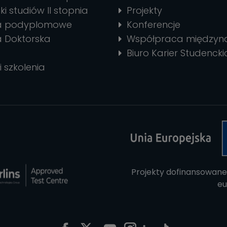
ki studiów II stopnia
Projekty
ia podyplomowe
Konferencje
a Doktorska
Współpraca między
Biuro Karier Studencki
i szkolenia
Projekty dofinansowane
eu