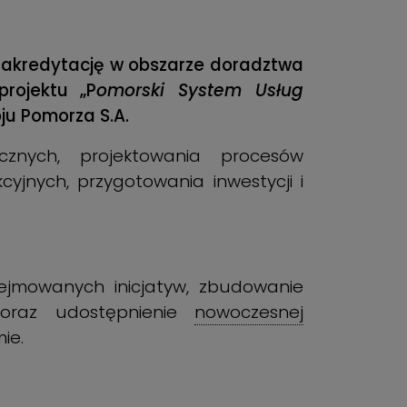
. akredytację w obszarze doradztwa
rojektu „P
omorski System Usług
oju Pomorza S.A.
znych, projektowania procesów
jnych, przygotowania inwestycji i
ejmowanych inicjatyw, zbudowanie
j oraz udostępnienie
nowoczesnej
ie.