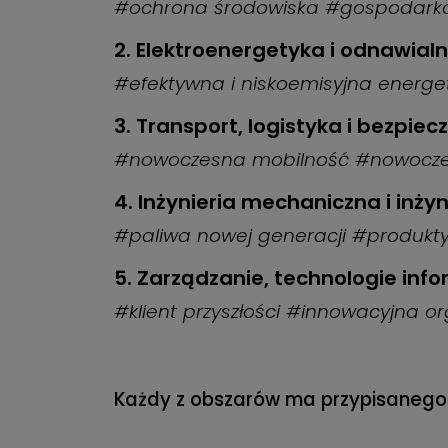
#ochrona środowiska #gospodarka
2. Elektroenergetyka i odnawialn
#efektywna i niskoemisyjna energ
3. Transport, logistyka i bezpie
#nowoczesna mobilność #nowoczesn
4. Inżynieria mechaniczna i inż
#paliwa nowej generacji #produkt
5. Zarządzanie, technologie inf
#klient przyszłości #innowacyjna o
Każdy z obszarów ma przypisanego