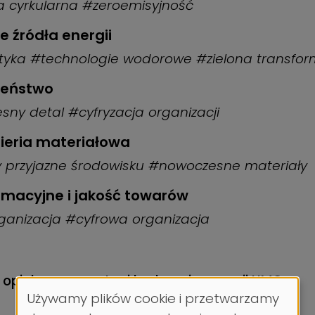
 cyrkularna #zeroemisyjność
e źródła energii
etyka #technologie wodorowe #zielona transfo
czeństwo
y detal #cyfryzacja organizacji
ynieria materiałowa
y przyjazne środowisku #nowoczesne materiały
ormacyjne i jakość towarów
rganizacja #cyfrowa organizacja
 opiekuna w postaci
brokera innowacji UMG.
Używamy plików cookie i przetwarzamy