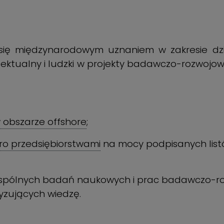
 się międzynarodowym uznaniem w zakresie dzi
lektualny i ludzki w projekty badawczo-rozwojo
 obszarze offshore
;
kro przedsiębiorstwami
na mocy podpisanych list
pólnych badań naukowych i prac badawczo-roz
yzujących wiedzę.