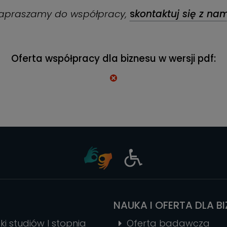
apraszamy do współpracy,
s
kontaktuj się z nam
Oferta współpracy dla biznesu w wersji pdf:
NAUKA I OFERTA DLA B
ki studiów I stopnia
Oferta badawcza