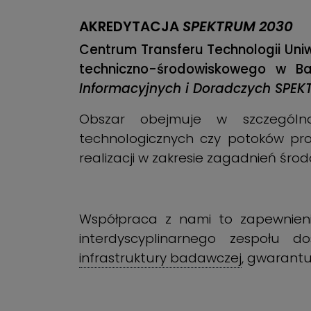
AKREDYTACJA
SPEKTRUM 2030
Centrum Transferu Technologii Uni
techniczno-środowiskowego w Baz
Informacyjnych i Doradczych SPE
Obszar obejmuje w szczególno
technologicznych czy potoków pro
realizacji w zakresie zagadnień śro
Współpraca z nami to zapewnieni
interdyscyplinarnego zespołu 
infrastruktury badawczej
, gwarant