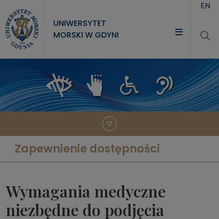
Przejdź do treści
EN
UNIWERSYTET
MORSKI W GDYNI
UNIWERSYTET
STUDIA
NAUKA
WSPÓŁPRACA
KONTAKT
Zapewnienie dostępności
Wymagania medyczne
niezbędne do podjęcia