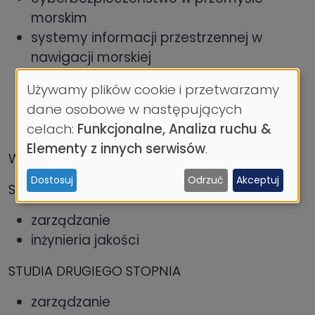
morskim
systemy informacji przestrzennej w
nawigacji morskiej
modern ship management (studia w
Używamy plików cookie i przetwarzamy
języku angielskim)
Wykorzystanie
dane osobowe w następujących
danych
celach:
Funkcjonalne, Analiza ruchu &
osobowych
Elementy z innych serwisów
.
WYDZIAŁ ZARZĄDZANIA I NAUK O JAKOŚCI
i
Dostosuj
Odrzuć
Akceptuj
ciasteczek
STUDIA PIERWSZEGO STOPNIA
zarządzanie
inżynieria jakości
STUDIA DRUGIEGO STOPNIA
zarządzanie