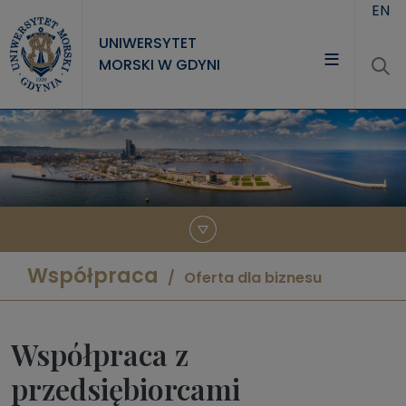
Przejdź do treści
EN
UNIWERSYTET
MORSKI W GDYNI
UNIWERSYTET
STUDIA
NAUKA
WSPÓŁPRACA
KONTAKT
Współpraca
Oferta dla biznesu
Współpraca z
przedsiębiorcami