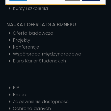
MBA
Kursy i szkolenia
NAUKA I OFERTA DLA BIZNESU
Oferta badawcza
Projekty
Konferencje
Współpraca międzynarodowa
Biuro Karier Studenckich
BIP
Praca
Zapewnienie dostępności
Ochrona danych