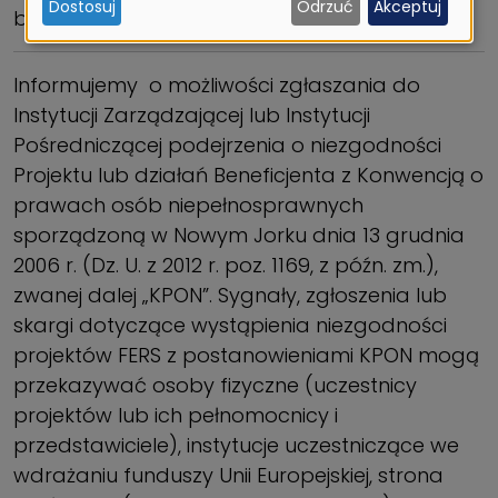
Dostosuj
Odrzuć
Akceptuj
ciasteczek
bezpieczeństwem eksploatacji.
Informujemy o możliwości zgłaszania do
Instytucji Zarządzającej lub Instytucji
Pośredniczącej podejrzenia o niezgodności
Projektu lub działań Beneficjenta z Konwencją o
prawach osób niepełnosprawnych
sporządzoną w Nowym Jorku dnia 13 grudnia
2006 r. (Dz. U. z 2012 r. poz. 1169, z późn. zm.),
zwanej dalej „KPON”. Sygnały, zgłoszenia lub
skargi dotyczące wystąpienia niezgodności
projektów FERS z postanowieniami KPON mogą
przekazywać osoby fizyczne (uczestnicy
projektów lub ich pełnomocnicy i
przedstawiciele), instytucje uczestniczące we
wdrażaniu funduszy Unii Europejskiej, strona