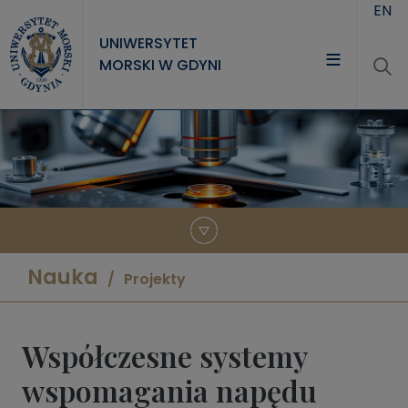
Przejdź do treści
EN
UNIWERSYTET
MORSKI W GDYNI
UNIWERSYTET
STUDIA
NAUKA
WSPÓŁPRACA
KONTAKT
Nauka
Projekty
Współczesne systemy
wspomagania napędu