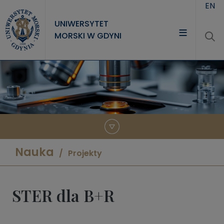
Przejdź do treści
EN
UNIWERSYTET
MORSKI W GDYNI
UNIWERSYTET
STUDIA
NAUKA
WSPÓŁPRACA
KONTAKT
Nauka
Projekty
STER dla B+R