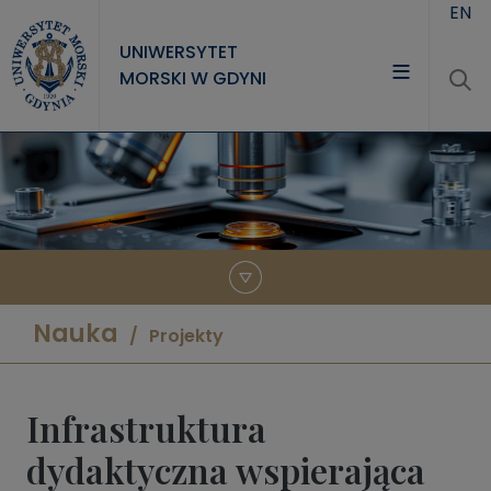
Przejdź do treści
EN
UNIWERSYTET
MORSKI W GDYNI
UNIWERSYTET
STUDIA
NAUKA
WSPÓŁPRACA
KONTAKT
Nauka
Projekty
Infrastruktura
dydaktyczna wspierająca