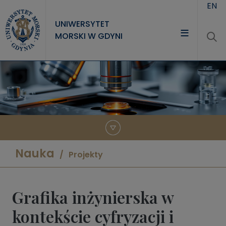
Przejdź do treści
EN
UNIWERSYTET
MORSKI W GDYNI
UNIWERSYTET
STUDIA
NAUKA
WSPÓŁPRACA
KONTAKT
Nauka
Projekty
Grafika inżynierska w
kontekście cyfryzacji i