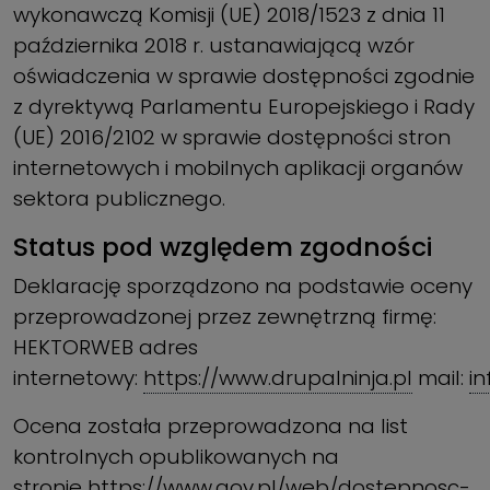
wykonawczą Komisji (UE) 2018/1523 z dnia 11
października 2018 r. ustanawiającą wzór
oświadczenia w sprawie dostępności zgodnie
z dyrektywą Parlamentu Europejskiego i Rady
(UE) 2016/2102 w sprawie dostępności stron
internetowych i mobilnych aplikacji organów
sektora publicznego.
Status pod względem zgodności
Deklarację sporządzono na podstawie oceny
przeprowadzonej przez zewnętrzną firmę:
HEKTORWEB adres
internetowy:
https://www.drupalninja.pl
mail:
i
Ocena została przeprowadzona na list
kontrolnych opublikowanych na
stronie
https://www.gov.pl/web/dostepnosc-