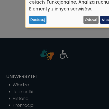
danych
celach:
Funkcjonalne, Analiza ruch
osobowych
Elementy z innych serwisów
.
i
Dostosuj
Odrzuć
Akc
ciasteczek
UNIWERSYTET
Władze
Jednostki
Historia
Promocja