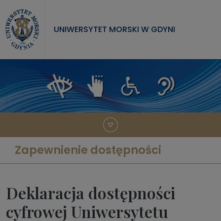
Przejdź do treści
UNIWERSYTET MORSKI W GDYNI
UNIWERSYTET
STUDIA
NAUKA
WSPÓŁPRACA
KONTAKT
Zapewnienie dostępności
Deklaracja dostępności
cyfrowej Uniwersytetu