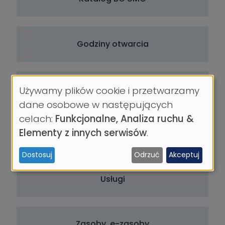
Godziny otwarcia
O bibliotece
Używamy plików cookie i przetwarzamy
Wykorzystanie
dane osobowe w następujących
danych
celach:
Funkcjonalne, Analiza ruchu &
osobowych
Elementy z innych serwisów
.
Baza prac dyplomowych
i
Dostosuj
Odrzuć
Akceptuj
ciasteczek
Usługi
Zasoby, e-zasoby