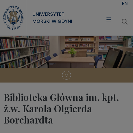
Przejdź do treści
EN
UNIWERSYTET
MORSKI W GDYNI
UNIWERSYTET
STUDIA
NAUKA
WSPÓŁPRACA
KONTAKT
Biblioteka Główna im. kpt.
ż.w. Karola Olgierda
Borchardta