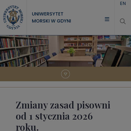
Przejdź do treści
EN
UNIWERSYTET
MORSKI W GDYNI
UNIWERSYTET
STUDIA
NAUKA
WSPÓŁPRACA
KONTAKT
Zmiany zasad pisowni
od 1 stycznia 2026
roku.