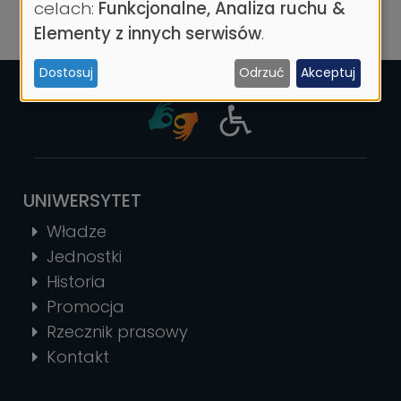
danych
celach:
Funkcjonalne, Analiza ruchu &
osobowych
Elementy z innych serwisów
.
i
Dostosuj
Odrzuć
Akceptuj
ciasteczek
UNIWERSYTET
Władze
Jednostki
Historia
Promocja
Rzecznik prasowy
Kontakt