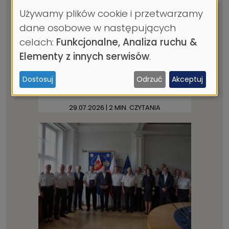
Używamy plików cookie i przetwarzamy
Wykorzystanie
Statki bez załogi? Autonomia
dane osobowe w następujących
na morzu – jeszcze
danych
celach:
Funkcjonalne, Analiza ruchu &
przyszłość czy już
osobowych
teraźniejszość? Zapraszamy
Elementy z innych serwisów
.
na kolejny wykład otwarty w
i
ramach cyklu prelekcji UMG
Dostosuj
Odrzuć
Akceptuj
ciasteczek
na 100-lecie Gdyni
29.07.2026
| 2 MIN. CZYTANIA