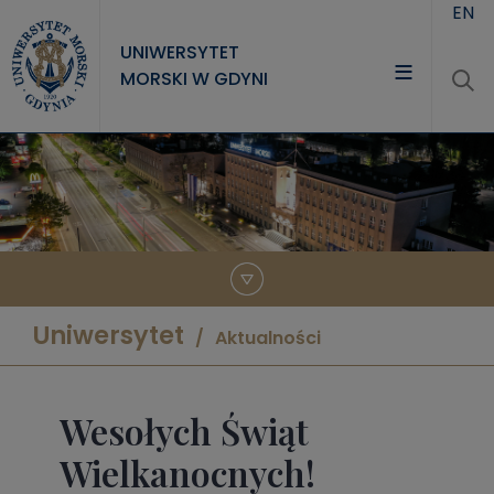
Przejdź do treści
EN
UNIWERSYTET
MORSKI W GDYNI
UNIWERSYTET
STUDIA
NAUKA
WSPÓŁPRACA
KONTAKT
Uniwersytet
Aktualności
Wesołych Świąt
Wielkanocnych!