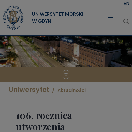
Przejdź do treści
EN
UNIWERSYTET MORSKI
W GDYNI
UNIWERSYTET
STUDIA
NAUKA
WSPÓŁPRACA
KONTAKT
Uniwersytet
Aktualności
106. rocznica
utworzenia