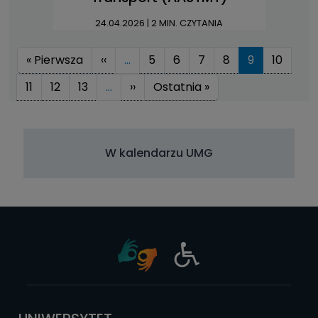
24.04.2026
| 2 MIN. CZYTANIA
Stronicowanie
Pierwsza strona
Poprzednia strona
« Pierwsza
‹‹
…
5
6
7
8
9
10
Następna strona
Ostatnia strona
11
12
13
…
››
Ostatnia »
W kalendarzu UMG