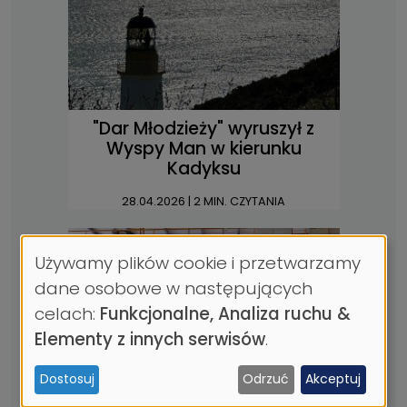
"Dar Młodzieży" wyruszył z
Wyspy Man w kierunku
Kadyksu
28.04.2026
| 2 MIN. CZYTANIA
Używamy plików cookie i przetwarzamy
Wykorzystanie
dane osobowe w następujących
danych
celach:
Funkcjonalne, Analiza ruchu &
osobowych
Elementy z innych serwisów
.
i
Dostosuj
Odrzuć
Akceptuj
ciasteczek