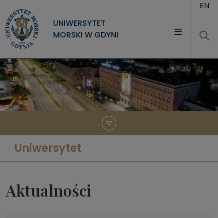
Przejdź do treści
EN
UNIWERSYTET
MORSKI W GDYNI
UNIWERSYTET
STUDIA
NAUKA
WSPÓŁPRACA
KONTAKT
Uniwersytet
Aktualności