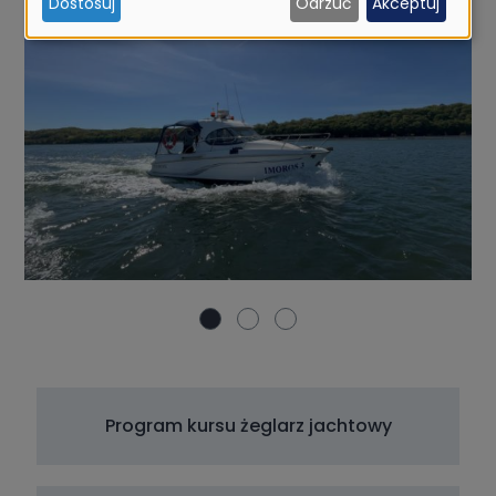
Dostosuj
Odrzuć
Akceptuj
ciasteczek
Program kursu żeglarz jachtowy