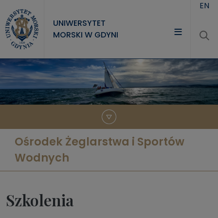
Przejdź do treści
EN
UNIWERSYTET
MORSKI W GDYNI
UNIWERSYTET
STUDIA
NAUKA
WSPÓŁPRACA
Ośrodek Żeglarstwa i Sportów
KONTAKT
Wodnych
Szkolenia