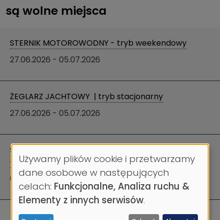
są wolne miejsca
STERNIK MOTOROWODNY - tryb weekendowy
27.06.2026
-
05.07.2026
ŻEGLARZ JACHTOWY | tryb stacjonarny
27.06.2026
-
05.07.2026
STERNIK MOTOROWODNY - grupy zorganizowane
Używamy plików cookie i przetwarzamy
(4 osoby)
Wykorzystanie
dane osobowe w następujących
01.04.2026
-
31.12.2026
danych
celach:
Funkcjonalne, Analiza ruchu &
osobowych
Elementy z innych serwisów
.
i