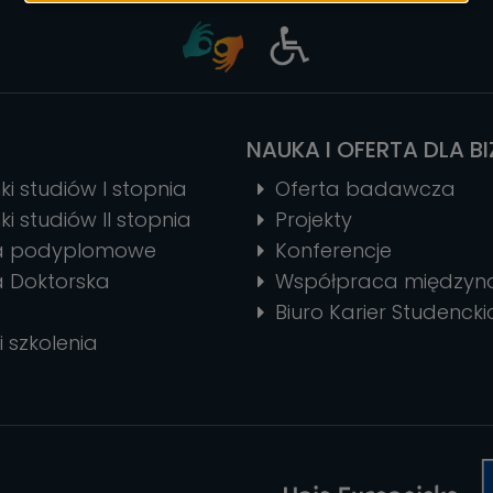
ciasteczek
NAUKA I OFERTA DLA B
ki studiów I stopnia
Oferta badawcza
ki studiów II stopnia
Projekty
ia podyplomowe
Konferencje
a Doktorska
Współpraca między
Biuro Karier Studencki
i szkolenia