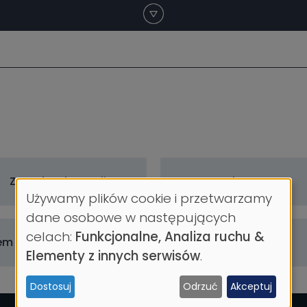
Zasady rekrutacji
Dokumenty
Używamy plików cookie i przetwarzamy
Wykorzystanie
dane osobowe w następujących
celach:
Funkcjonalne, Analiza ruchu &
danych
em Rekrutacji Internetowej
Krok po kroku
Elementy z innych serwisów
.
osobowych
Dostosuj
Odrzuć
Akceptuj
i