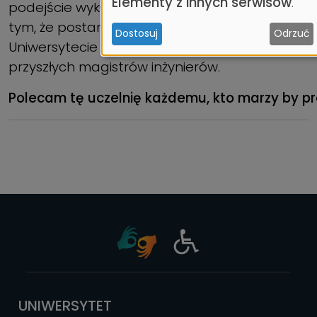
Elementy z innych serwisów
.
podejście wykładowców zadecydowało o
i
tym, że postanowiłam pozostać na
Dostosuj
Odrzuć
ciasteczek
Uniwersytecie Morskim w Gdyni i kształcić
przyszłych magistrów inżynierów.
Polecam tę uczelnię każdemu, kto marzy by pr
UNIWERSYTET