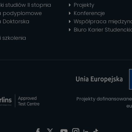
ki studiów II stopnia
Projekty
ia podyplomowe
Konferencje
a Doktorska
Współpraca między
Biuro Karier Studencki
i szkolenia
Projekty dofinansowane
eu