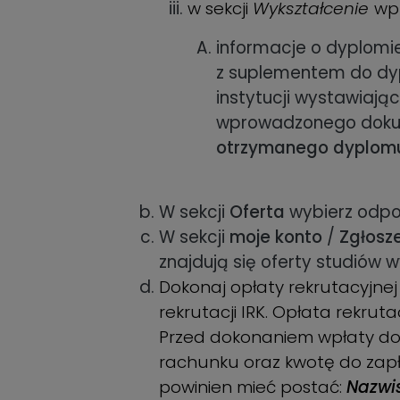
w sekcji
Wykształcenie
wp
informacje o dyplomie
z suplementem do dyp
instytucji wystawiają
wprowadzonego dokume
otrzymanego dyplom
W sekcji
Oferta
wybierz odpow
W sekcji
moje konto
/
Zgłosze
znajdują się oferty studiów
Dokonaj opłaty rekrutacyjne
rekrutacji IRK. Opłata rekrut
Przed dokonaniem wpłaty do
rachunku oraz kwotę do zapł
powinien mieć postać:
Nazwis