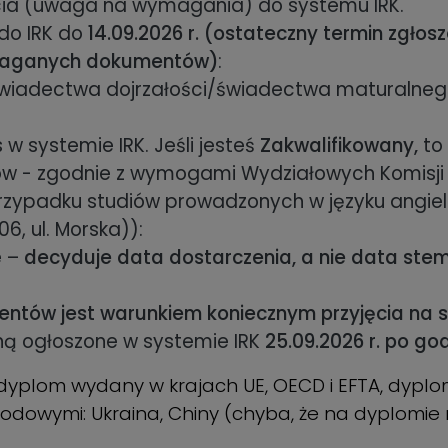
ęcia (uwaga na wymagania) do systemu IRK.
do IRK do
14.09.2026 r. (ostateczny termin zgłos
ymaganych dokumentów)
:
 świadectwa dojrzałości/świadectwa maturalneg
w systemie IRK. Jeśli jesteś
Zakwalifikowany,
to
w - zgodnie z wymogami Wydziałowych Komisji
przypadku studiów prowadzonych w języku angi
6, ul. Morska)):
e
–
decyduje data dostarczenia, a nie data stem
ntów jest warunkiem koniecznym przyjęcia na s
aną ogłoszone w systemie IRK
25.09.2026 r. po god
 dyplom wydany w krajach UE, OECD i EFTA, dyplo
owymi: Ukraina, Chiny (chyba, że na dyplomie 