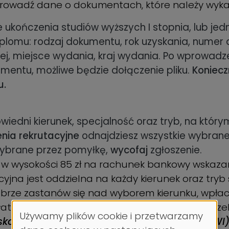
rowadź dane o dokumentach, które należy wykaz
 ukończenia studiów wyższych I stopnia, lub jed
lomu: rodzaj dokumentu, rok uzyskania, numer
cej, miejsce wydania, kraj wydania. Po wprowadz
ntu, możliwe będzie dołączenie pliku.
Koniecz
u.
iedni kierunek, specjalność oraz tryb, na któr
nia rekrutacyjne
odnajdziesz wszystkie wybrane 
 wybrane przez pomyłkę,
wycofaj
zgłoszenie.
j w wysokości 85 zł na rachunek bankowy wskazan
acyjna jest oddzielna na każdy kierunek oraz tryb 
brze zastanów się nad wyborem kierunku, wpła
aty odnajdziesz w zakładce
Płatności
. Tytuł prz
Używamy plików cookie i przetwarzamy
ko / Skrót Wydziału (tj. WE, WM, WN, WZNJ, WI