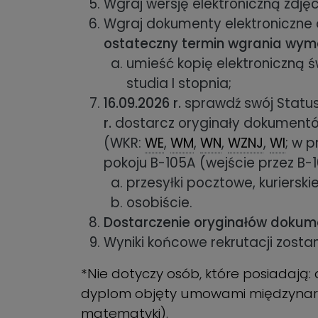
Wgraj wersję elektroniczną zdj
Wgraj dokumenty elektroniczne 
ostateczny termin wgrania w
umieść kopię elektroniczną
studia I stopnia;
16.09.2026 r.
sprawdź swój Status 
r.
dostarcz oryginały dokumentó
(WKR:
WE
,
WM
,
WN
,
WZNJ
,
WI
; w 
pokoju B-105A (wejście przez B-10
przesyłki pocztowe, kurierski
osobiście.
Dostarczenie oryginałów dokume
Wyniki końcowe rekrutacji zost
*Nie dotyczy osób, które posiadają:
dyplom objęty umowami międzynarod
matematyki).